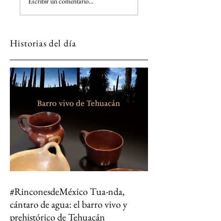
Escribir un comentario...
de moler, también deja
Mundial
de latir un pueblo
Historias del día
#RinconesdeMéxico Tua-nda,
cántaro de agua: el barro vivo y
prehistórico de Tehuacán