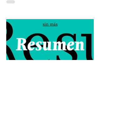
destinan a sacar el agua que cae sobre la ciudad,
el subsuelo se hunde por la extracción de agua
que la propia ciudad necesita. La pérdida de
suelo de conservación, la urbanización y un
modelo hidráulico diseñado durante más de un
siglo para expulsar el agua han convertido la
lluvia en amenaza y el agua subterránea en
salvavidas. Hay algo profundamente extraño en
la Ciudad de México. Llueve
#Resumen Ingenio en Los Tuxtlas
anuncia su cierre; golpe para 30 mil
habitantes
Todo lo que algún día conocí está
desapareciendo. El cierre del Ingenio San Pedro
no es solo el fin de una fábrica: es la historia de