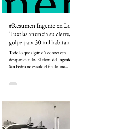
#Resumen Ingenio en Los
Tuxtlas anuncia su cierre;
golpe para 30 mil habitantes
Todo lo que algún día conocí está
desapareciendo. El cierre del Ingenio
San Pedro no es solo el fin de una
fábrica: es la historia de una región que
durante generaciones vivió al ritmo de
la caña y que hoy enfrenta la
incertidumbre. Un relato sobre Los
Tuxtlas, la memoria, el verde que aún
habita los recuerdos y el papel que los
ingenios han tenido en la construcción
de México.
https://www.sinmas.org/post/ingenio-