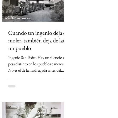
san-pedro-tuxtlas Sheinbaum no asistirá
a toma de protesta de D
Cuando un ingenio deja de
moler, también deja de latir
un pueblo
Ingenio San Pedro Hay un silencio que
pesa distinto en los pueblos cañeros.
No es el de la madrugada antes del
primer corte ni el de los campos
cubiertos por la neblina. Es el silencio
que queda cuando un ingenio apaga sus
máquinas por última vez. Eso ocurrió
en Lerdo de Tejada, Veracruz. El
Ingenio San Pedro, durante décadas el
corazón económico de Los Tuxtlas,