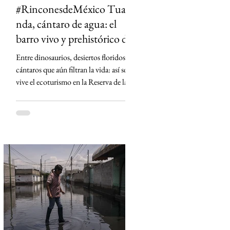
#RinconesdeMéxico Tua-
nda, cántaro de agua: el
barro vivo y prehistórico de
Tehuacán
Entre dinosaurios, desiertos floridos y
cántaros que aún filtran la vida: así se
vive el ecoturismo en la Reserva de la
Biosfera Tehuacán-Cuicatlán