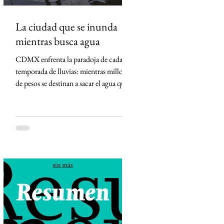
La ciudad que se inunda
mientras busca agua
CDMX enfrenta la paradoja de cada
temporada de lluvias: mientras millones
de pesos se destinan a sacar el agua que
cae sobre la ciudad, el subsuelo se
hunde por la extracción de agua que la
propia ciudad necesita. La pérdida de
suelo de conservación, la urbanización
y un modelo hidráulico diseñado
durante más de un siglo para expulsar el
agua han convertido la lluvia en
amenaza y el agua subterránea en
salvavidas. Hay algo profundamente
extraño en la Ciudad de México. Llueve