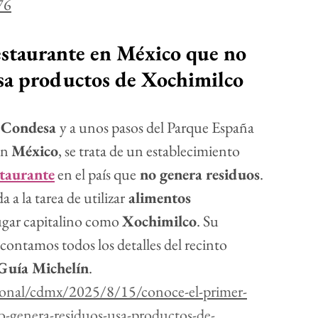
76
estaurante en México que no 
usa productos de Xochimilco
 
Condesa 
y a unos pasos del Parque España 
n 
México
, se trata de un establecimiento 
staurante
 en el país que
 no genera residuos
. 
 a la tarea de utilizar
 alimentos 
ugar capitalino como 
Xochimilco
. Su 
 contamos todos los detalles del recinto 
Guía Michelín
.
cional/cdmx/2025/8/15/conoce-el-primer-
o-genera-residuos-usa-productos-de-