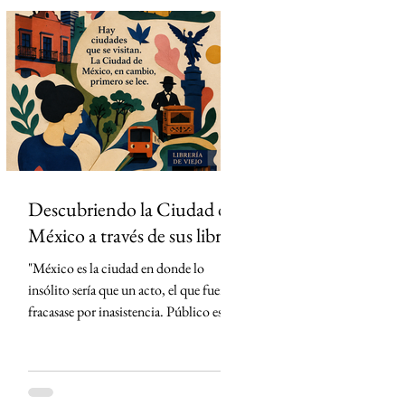
había concentrado un activo tan
valioso: los derechos exclusivos para
transmitir por streaming los 104
partidos del torneo en México. La
estrategia parecía impecable: convertir
el evento deportivo
Descubriendo la Ciudad de
México a través de sus libros
"México es la ciudad en donde lo
insólito sería que un acto, el que fuera,
fracasase por inasistencia. Público es lo
que abunda" Carlos Monsiváis SinMás
"Hay ciudades que se visitan. La Ciudad
de México, en cambio, primero se lee."
Creo que conocí la Ciudad de México