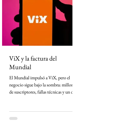
estadounidenses detuvieron a 21
integrantes de una organización
dedicada al tráfico de armas hacia
México desde Arizona y la violencia
ligada al crimen o
ViX y la factura del
Mundial
El Mundial impulsó a ViX, pero el
negocio sigue bajo la sombra: millones
de suscriptores, fallas técnicas y un dato
que TelevisaUnivision no revela La
Copa Mundial de la FIFA 2026
representó la mayor apuesta de
TelevisaUnivision desde el lanzamiento
de ViX. Nunca antes la plataforma