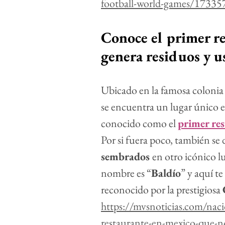
football-world-games/17335
Conoce el primer r
genera residuos y 
Ubicado en la famosa colonia
se encuentra un lugar único e
conocido como el 
primer re
Por si fuera poco, también se da
sembrados 
en otro icónico l
nombre es “
Baldío
” y aquí te
reconocido por la prestigiosa 
https://mvsnoticias.com/na
restaurante-en-mexico-que-n