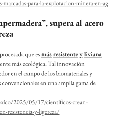
s-marcadas-para-la-explotacion-minera-en-ag
supermadera”, supera al acero 
reza
 procesada que es 
más
resistente
y
liviana
ente más ecológica. Tal innovación 
or en el campo de los biomateriales y 
es convencionales en una amplia gama de 
xico/2025/05/17/cientificos-crean-
n-resistencia-y-ligereza/