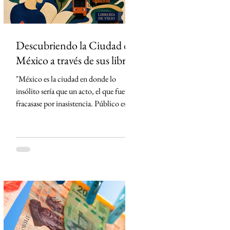
Descubriendo la Ciudad de
México a través de sus libros
"México es la ciudad en donde lo
insólito sería que un acto, el que fuera,
fracasase por inasistencia. Público es lo
que abunda" Carlos Monsiváis SinMás
"Hay ciudades que se visitan. La Ciudad
de México, en cambio, primero se lee."
Creo que conocí la Ciudad de México
mucho antes de caminarla. La conocí
leyendo. Cada libro me entregó una
llave distinta y, con cada página, la
ciudad dejó de ser un punto en el mapa
para convertirse en un territorio de
historias. El primero en t