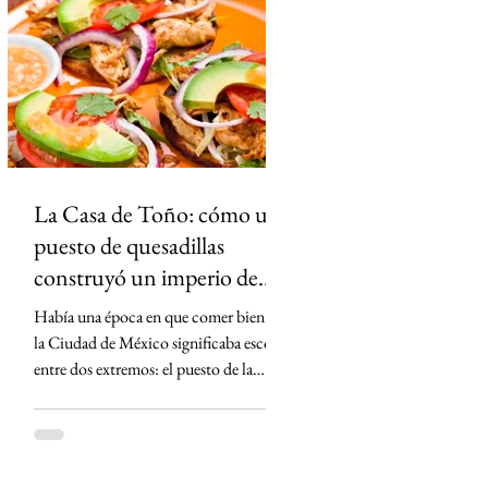
gobernadora panista Teresa Jiménez era
alcaldesa y su firma aparece en el
expediente, la FGR no la incluyó entre
los imputados. El caso reavivó las
críticas de la oposici
La Casa de Toño: cómo un
puesto de quesadillas
construyó un imperio de
más de 400 millones de
Había una época en que comer bien en
dólares
la Ciudad de México significaba escoger
entre dos extremos: el puesto de la
esquina, barato pero incierto, o el
restaurante de mantel largo, donde la
cuenta dolía más que el hambre. Entre
esos dos mundos apareció un joven