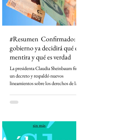
#Resumen Confirmado: el
gobierno ya decidirá qué es
mentira y qué es verdad
La presidenta Claudia Sheinbaum firmó
un decreto y respaldó nuevos
lineamientos sobre los derechos de las
audiencias que obligan a concesionarios
de radio y televisión a contar con
códigos de ética, defensores de las
audiencias y mecanismos para
diferenciar información de opinión. La
medida desató críticas de medios,
periodistas y la oposición, que advierten