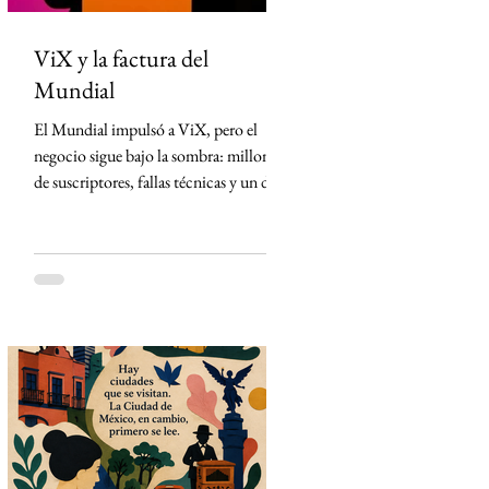
ViX y la factura del
Mundial
El Mundial impulsó a ViX, pero el
negocio sigue bajo la sombra: millones
de suscriptores, fallas técnicas y un dato
que TelevisaUnivision no revela La
Copa Mundial de la FIFA 2026
representó la mayor apuesta de
TelevisaUnivision desde el lanzamiento
de ViX. Nunca antes la plataforma
había concentrado un activo tan
valioso: los derechos exclusivos para
transmitir por streaming los 104
partidos del torneo en México. La
estrategia parecía impecable: convertir
el evento deportivo