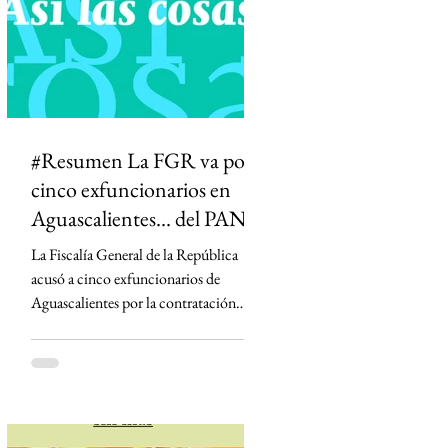
que podría abrir la puerta a la censura y
permitir que el Estado influya en la
definición de qué información es veraz.
#Resumen La FGR va por
cinco exfuncionarios en
Aguascalientes... del PAN
La Fiscalía General de la República
acusó a cinco exfuncionarios de
Aguascalientes por la contratación
irregular de la empresa Next Energy en
2019, un proyecto que prometía
infraestructura energética y terminó
bajo investigación por un presunto
fraude millonario. Aunque el convenio
fue aprobado cuando la hoy